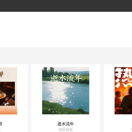
甜
逝水流年
欢
猜你喜欢