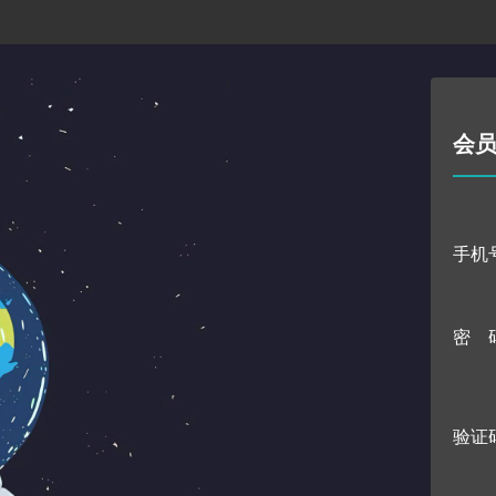
会
手机
密 
验证